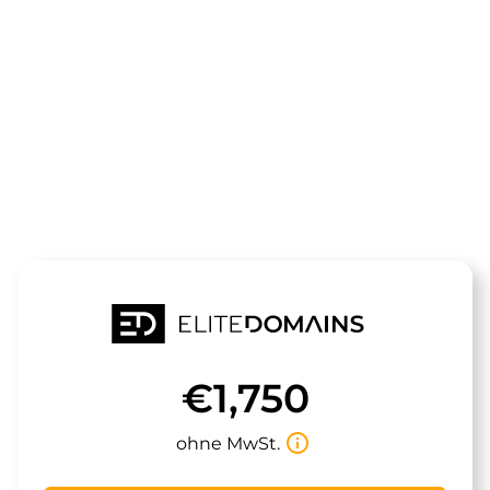
Die Domain
muscletech2
steht zum Verkauf
€1,750
info_outline
ohne MwSt.