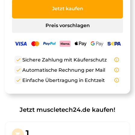
Jetzt kaufen
Preis vorschlagen
check
Sichere Zahlung mit Käuferschutz
info_outline
check
Automatische Rechnung per Mail
info_outline
check
Einfache Übertragung in Echtzeit
info_outline
Jetzt muscletech24.de kaufen!
1.
shopping_cart